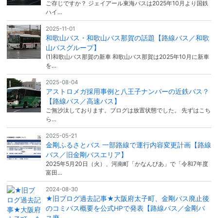
ご存じですか？ ジェイアール東海バスは2025年10月より国鉄
ハイ…
2025-11-01
和歌山バス・和歌山バス那賀の話題【路線バス／和歌
山バスグループ】
(1)和歌山バス那賀の新車 和歌山バス那賀は2025年10月に新車
を…
2025-08-04
アストロメガ採用事例と八王子ナンバーの近鉄バス？
【路線バス／高速バス】
ご無沙汰しております。ブログは放置状態でした。 先ずはこち
ら…
2025-05-21
金剛ふるさとバス 一部路線で運行内容変更計画【路線
バス／旧金剛バスエリア】
2025年5月20日（火）、河南町「かなんぴあ」で「令和7年度
富田…
2024-08-30
★旧ブログ過去記事★大阪府太子町、金剛バス廃止後
のコミバス概要を公式HPで発表【路線バス／金剛バ