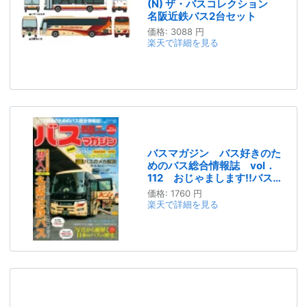
(N) ザ・バスコレクション
名阪近鉄バス2台セット
価格:
3088 円
楽天で詳細を見る
バスマガジン バス好きのた
めのバス総合情報誌 vol．
112 おじゃまします!!バス会
社潜入レポートvol．112名阪
価格:
1760 円
近鉄バス
楽天で詳細を見る