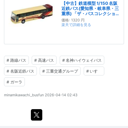
【中古】鉄道模型 1/150 名阪
近鉄バス(愛知県・岐阜県・三
重県) 「ザ・バスコレクショ
ン 第24弾」 [287773]
価格:
1320 円
楽天で詳細を見る
#
路線バス
#
高速バス
#
名神ハイウェイバス
#
名阪近鉄バス
#
三重交通グループ
#
いすゞ
#
ガーラ
minamikawachi_busfun
2026-04-14 02:43